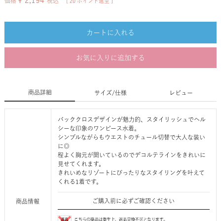
¥
2,194
価格
税込
[
20
ポイント進呈 ]
カートに入れる
お気に入りに追加する
商品詳細
サイズ/仕様
レビュー
バッククロスデザインが魅力的、スタイリッシュでヘル
シーな印象のワンピース水着。
シンプルながらもウエストのチュール切替で大人な装い
に◎
程よく胸元が開いているのでデコルテラインをきれいに
見せてくれます。
きれいめなリゾートにぴったりなスタイリングを叶えて
くれる1着です。
ご購入前に必ずご確認ください
商品情報