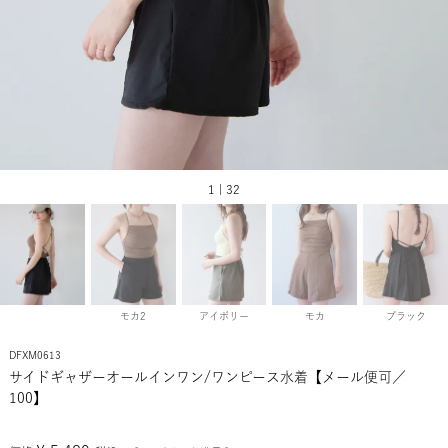
1 | 32
モカ2
アイボリー
モカ
ブラック
DFXM0613
サイドギャザーオールインワン/ワンピース水着【メール便可／
100】