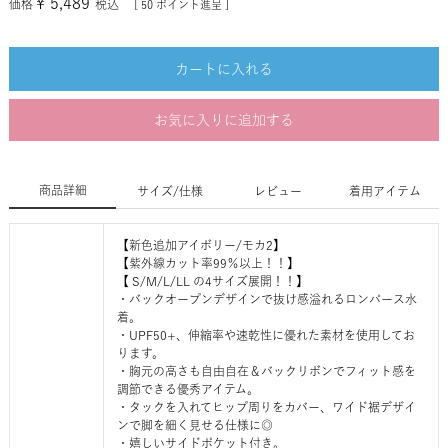
¥
5,489
価格
税込
[
50
ポイント進呈 ]
カートに入れる
お気に入りに追加する
商品詳細
サイズ/仕様
レビュー
着用アイテム
【新色追加アイボリー/モカ2】
【紫外線カット率99％以上！！】
【 S/M/L/LL の4サイズ展開！！】
・バックオープンデザインで抜け感溢れるロンパース水
着。
・UPF50+、伸縮率や速乾性に優れた素材を使用してお
ります。
・胸元の高さも自由自在＆バックリボンでフィット感を
調節できる優秀アイテム。
・タックを入れてヒップ周りをカバー、ワイド裾デザイ
ンで脚を細く見せる仕様に◎
・嬉しいサイドポケット付き。