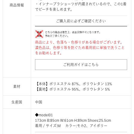
・インナーブラショーツが内蔵されているので、この1着
商品情報
でビーチを楽しめます。
ご購入前に必ずご確認ください
商品により、色落ち・色移りがある場合がございます。
濃色品は、色移り等を防ぐため着用前に単独で洗うこと
をお勧めします。
ご利用ガイドはこちら
【本体】ポリエステル 87%、ポリウレタン 13%
素材
【裏地】ポリエステル 95%、ポリウレタン 5%
生産国
中国
◆model01
173cm B:85cm W:61cm H:89cm Shoes:25.5cm
着用 / サイズ:M カラー:モカ2、アイボリー