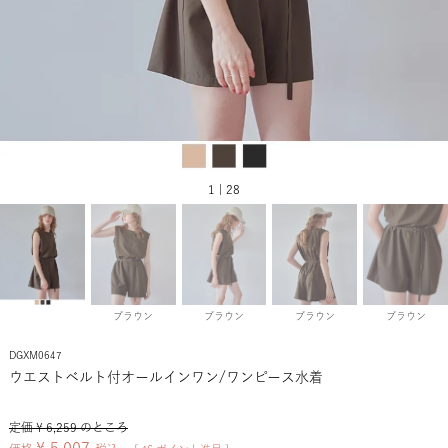
1 | 28
ブラウン
ブラウン
ブラウン
ブラウン
DGXM0647
ウエストベルト付オールインワン/ワンピース水着
定価
¥
6,259
のところ