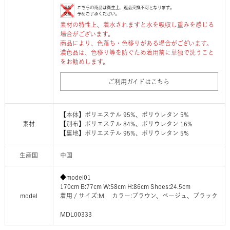
素材の特性上、着水されますと水を吸収し重みを感じる
場合がございます。
商品により、色落ち・色移りがある場合がございます。
濃色品は、色移り等を防ぐため着用前に単独で洗うこと
をお勧めします。
ご利用ガイドはこちら
【本体】ポリエステル 95%、ポリウレタン 5%
素材
【別布】ポリエステル 84%、ポリウレタン 16%
【裏地】ポリエステル 95%、ポリウレタン 5%
生産国
中国
◆model01
170cm B:77cm W:58cm H:86cm Shoes:24.5cm
model
着用 / サイズ:M カラー:ブラウン、ベージュ、ブラック
MDL00333