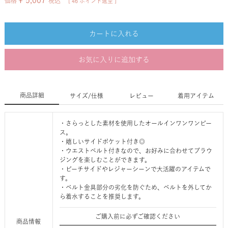
¥
5,007
価格
税込
[
46
ポイント進呈 ]
カートに入れる
お気に入りに追加する
商品詳細
サイズ/仕様
レビュー
着用アイテム
・さらっとした素材を使用したオールインワンワンピー
ス。
・嬉しいサイドポケット付き◎
・ウエストベルト付きなので、お好みに合わせてブラウ
ジングを楽しむことができます。
・ビーチサイドやレジャーシーンで大活躍のアイテムで
す。
・ベルト金具部分の劣化を防ぐため、ベルトを外してか
ら着水することを推奨します。
ご購入前に必ずご確認ください
商品情報