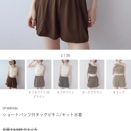
1 | 35
オフホワイト/D
オフホワイト
ダークブラウン
オリーブ
ブラウン
DFXM0584
ショートパンツ付タックビキニ/セット水着
定価
¥
6,589
のところ