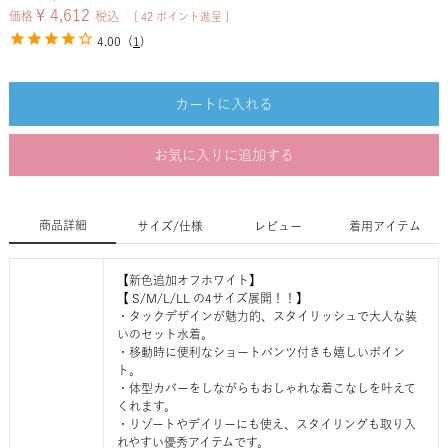
¥
4,612
価格
税込
[
42
ポイント進呈 ]
4.00
(
1
)
カートに入れる
お気に入りに追加する
商品詳細
サイズ/仕様
レビュー
着用アイテム
【新色追加オフホワイト】
【 S/M/L/LL の4サイズ展開！！】
・タックデザインが魅力的、スタイリッシュで大人な装
いのセット水着。
・移動時に便利なショートパンツ付きも嬉しいポイン
ト。
・体型カバーをしながらもおしゃれな着こなしを叶えて
くれます。
・リゾートやデイリーにも使え、スタイリングも取り入
れやすい優秀アイテムです。