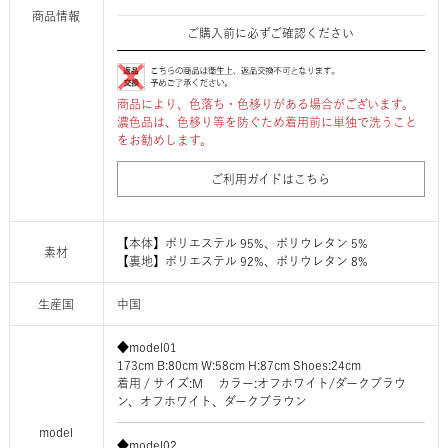
商品情報
ご購入前に必ずご確認ください
商品により、色落ち・色移りがある場合がございます。
濃色品は、色移り等を防ぐため着用前に単独で洗うこと
をお勧めします。
ご利用ガイドはこちら
【本体】ポリエステル 95%、ポリウレタン 5%
素材
【裏地】ポリエステル 92%、ポリウレタン 8%
生産国
中国
◆model01
173cm B:80cm W:58cm H:87cm Shoes:24cm
着用 / サイズ:M カラー:オフホワイト/ダークブラウ
ン、オフホワイト、ダークブラウン
model
◆model02