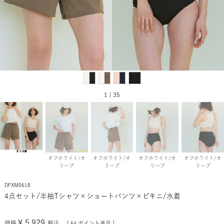
1 | 35
オフホワイト/オ
オフホワイト/オ
オフホワイト/オ
オフホワイト/オ
リーブ
リーブ
リーブ
リーブ
DFXM0618
4点セット/半袖Tシャツ×ショートパンツ×ビキニ/水着
¥
5,929
価格
税込
[
54
ポイント進呈 ]