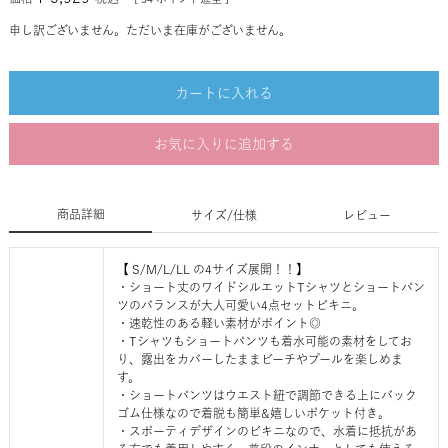
申し訳ございません。ただいま在庫がございません。
カートに入れる
お気に入りに追加する
商品詳細
サイズ/仕様
レビュー
【 S/M/L/LL の4サイズ展開！！】
・ショート丈のワイドシルエットTシャツとショートパン
ツのバランスが大人可愛い4点セットビキニ。
・速乾性のある軽い素材がポイント◎
・Tシャツもショートパンツも着水可能の素材をしてお
り、露出をカバーしたままビーチやプールを楽しめま
す。
・ショートパンツはウエスト紐で調節できる上にバック
ゴム仕様なので着脱も簡単&嬉しいポケット付き。
・スポーティデザインのビキニなので、水着に抵抗があ