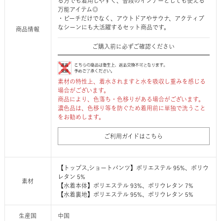
る方でも着用しやすく、普段のインナーとしても使える
万能アイテム◎
・ビーチだけでなく、アウトドアやサウナ、アクティブ
なシーンにも大活躍するセット商品です。
商品情報
ご購入前に必ずご確認ください
素材の特性上、着水されますと水を吸収し重みを感じる
場合がございます。
商品により、色落ち・色移りがある場合がございます。
濃色品は、色移り等を防ぐため着用前に単独で洗うこと
をお勧めします。
ご利用ガイドはこちら
【トップス,ショートパンツ】ポリエステル 95%、ポリウ
レタン 5%
素材
【水着本体】ポリエステル 93%、ポリウレタン 7%
【水着裏地】ポリエステル 95%、ポリウレタン 5%
生産国
中国