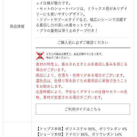
ェイ仕様が魅力です。
・セットのショートパンツは、リラックス感がありデイ
リーにも使いやすいデザイン。
・リゾートやプールサイドなど、幅広いシーンで活躍す
る着回し力の高い水着セットです。
商品情報
・ブラの裏側は滑り止めテープ付き！
ご購入前に必ずご確認ください
素材の特性上、着水されますと水を吸収し重みを感じる
場合がございます。
商品により、色落ち・色移りがある場合がございます。
濃色品は、色移り等を防ぐため着用前に単独で洗うこと
をお勧めします。
生産時期により、予告なくデザインの仕様やカラーの色
味、素材が変更される場合がございます。
ご利用ガイドはこちら
【トップス本体】ポリエステル 96%、ポリウレタン 4%
【ショーツ本体】ナイロン 86%、ポリウレタン 14%