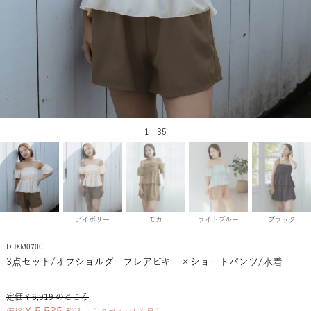
1 | 35
アイボリー
モカ
ライトブルー
ブラック
DHXM0700
3点セット/オフショルダーフレアビキニ×ショートパンツ/水着
定価
¥
6,919
のところ