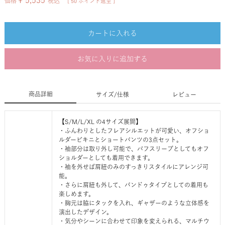
¥
5,535
価格
税込
[
50
ポイント進呈 ]
カートに入れる
お気に入りに追加する
商品詳細
サイズ/仕様
レビュー
【S/M/L/XL の4サイズ展開】
・ふんわりとしたフレアシルエットが可愛い、オフショ
ルダービキニとショートパンツの3点セット。
・袖部分は取り外し可能で、パフスリーブとしてもオフ
ショルダーとしても着用できます。
・袖を外せば肩紐のみのすっきりスタイルにアレンジ可
能。
・さらに肩紐も外して、バンドゥタイプとしての着用も
楽しめます。
・胸元は脇にタックを入れ、ギャザーのような立体感を
演出したデザイン。
・気分やシーンに合わせて印象を変えられる、マルチウ