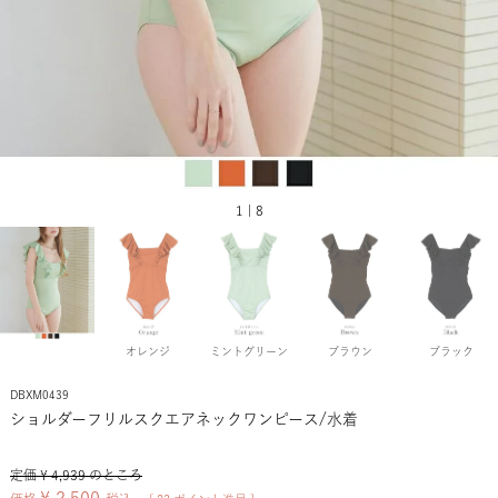
1 | 8
オレンジ
ミントグリーン
ブラウン
ブラック
DBXM0439
ショルダーフリルスクエアネックワンピース/水着
定価
¥
4,939
のところ