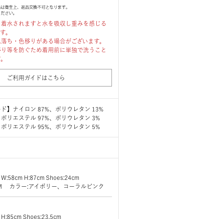
、着水されますと水を吸収し重みを感じる
ます。
色落ち・色移りがある場合がございます。
移り等を防ぐため着用前に単独で洗うこと
す。
ご利用ガイドはこちら
ド】ナイロン 87%、ポリウレタン 13%
ポリエステル 97%、ポリウレタン 3%
ポリエステル 95%、ポリウレタン 5%
 W:58cm H:87cm Shoes:24cm
ズ:M カラー:アイボリー、コーラルピンク
 H:85cm Shoes:23.5cm