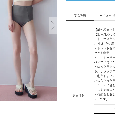
商品詳細
サイズ/仕
【紫外線カット
【S/M/L/X
・トップスとシ
0+生地 を使
・トレンド感
セット水着。
・インナーキ
パンツが付い
・ゆったりシ
ち、リラック
・動きやすい
ンにもぴった
・シーンに合
ースまで幅広
・機能性とお
商品情報
テムです。