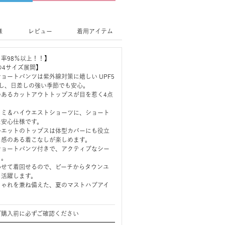
様
レビュー
着用アイテム
率98％以上！！】
L の4サイズ展開】
ョートパンツは紫外線対策に嬉しい UPF5
用し、日差しの強い季節でも安心。
のあるカットアウトトップスが目を惹く4点
ャミ＆ハイウエストショーツに、ショート
た安心仕様です。
ルエットのトップスは体型カバーにも役立
ス感のある着こなしが楽しめます。
ショートパンツ付きで、アクティブなシー
り。
わせて着回せるので、ビーチからタウンユ
く活躍します。
しゃれを兼ね備えた、夏のマストハブアイ
ご購入前に必ずご確認ください