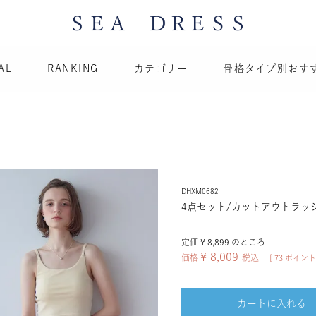
AL
RANKING
カテゴリー
骨格タイプ別おす
DHXM0682
4点セット/カットアウトラッ
定価
¥
8,899
のところ
¥
8,009
価格
税込
[
73
ポイント
カートに入れる