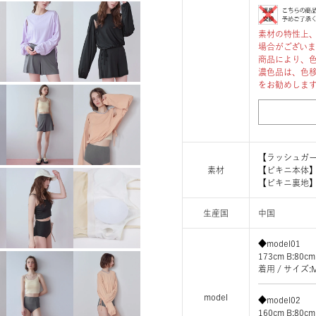
素材の特性上
場合がござい
商品により、
濃色品は、色
をお勧めしま
【ラッシュガー
素材
【ビキニ本体】
【ビキニ裏地】
生産国
中国
◆model01
173cm B:80cm
着用 / サイ
model
◆model02
160cm B:80cm