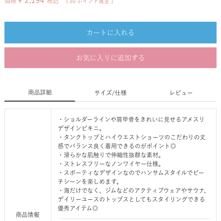
¥
2,194
価格
税込
[
20
ポイント進呈 ]
カートに入れる
お気に入りに追加する
商品詳細
サイズ/仕様
レビュー
・ショルダーラインや肩甲骨をきれいに見せるアメスリ
デザインビキニ。
・タンクトップとハイウエストショーツのこだわりの丈
感でバランス良く着用できるのがポイント◎
・滑らかな肌触りで伸縮性抜群な素材。
・ストレスフリーなノンワイヤー仕様。
・スポーティなデザインなのでハンサムスタイルでビー
チシーンを楽しめます。
・海だけでなく、ジムなどのアクティブウェアやサウナ、
デイリーユースのトップスとしてもスタイリングできる
優秀アイテム◎
商品情報