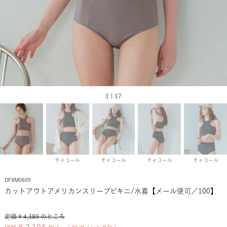
1 | 17
チャコール
チャコール
チャコール
チャコール
DFXM0609
カットアウトアメリカンスリーブビキニ/水着【メール便可／100】
定価
¥
4,389
のところ