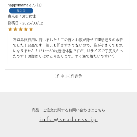
happymama
1
購入者
東京都
40代
女性
投稿日
2025/03/12
石垣島旅行用に買いました！二の腕とお腹が隠せて理想通りの水着
でした！最高です！胸元も開きすぎてないので、胸が小さくても気
になりません！161cm50kg普通体型ですが、Mサイズで丁度良かっ
たです！お腹周りはゆとりあります。早く海で着たいです(^^)
1
件中
1
-
1
件表示
商品・ご注文に関するお問い合わせはこちら
info@seadress.jp