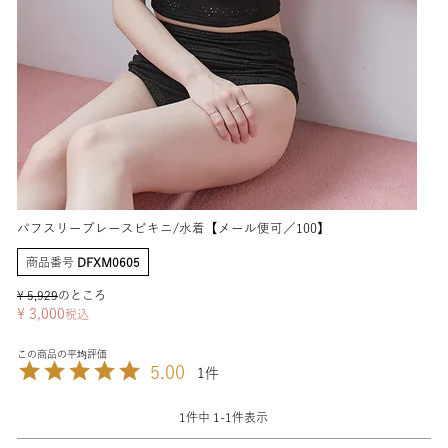
パフスリーブレースビキニ/水着【メール便可／100】
商品番号
DFXM0605
¥
5,929
のところ
¥
3,000
税込
5.00
1
1
件中
1
-
1
件表示