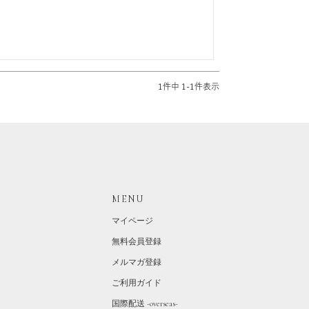
1
件中
1
-
1
件表示
MENU
マイページ
無料会員登録
メルマガ登録
ご利用ガイド
国際配送 -overseas-