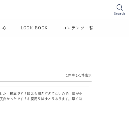
Search
すめ
LOOK BOOK
コンテンツ一覧
1
件中
1
-
1
件表示
した！最高です！胸元も開きすぎてないので、胸が小
で丁度良かったです！お腹周りはゆとりあります。早く海