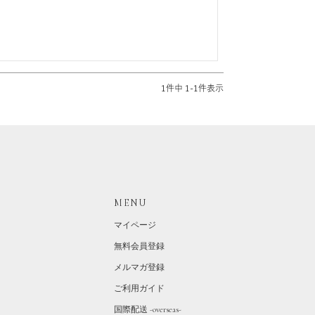
1
件中
1
-
1
件表示
MENU
マイページ
無料会員登録
メルマガ登録
ご利用ガイド
国際配送 -overseas-