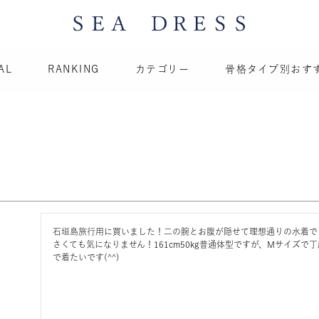
AL
RANKING
カテゴリー
骨格タイプ別おす
石垣島旅行用に買いました！二の腕とお腹が隠せて理想通りの水着で
さくても気になりません！161cm50kg普通体型ですが、Mサイズ
で着たいです(^^)