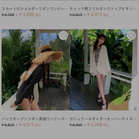
スカート付ショルダーリボンワンピース/水着
チェック柄フリルタンクトップビキニ/水着
¥
3,996
¥
4,073
¥
5,709
¥
5,819
＞
税込
＞
税込
バックオープンリボン長袖ワンピース/水着【メール便可／100】
カシュクールギャザーオーバーサイズシャツ/ラッシュガード【メール便可／100】
¥
4,073
¥
4,458
¥
5,819
¥
6,369
＞
税込
＞
税込