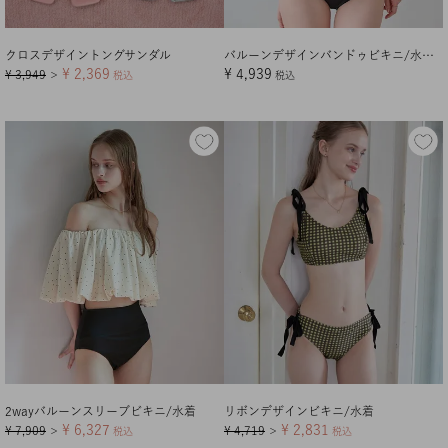
クロスデザイントングサンダル
バルーンデザインバンドゥビキニ/水着【メール便可／100】
¥
2,369
¥
4,939
¥
3,949
＞
税込
税込
2wayバルーンスリーブビキニ/水着
リボンデザインビキニ/水着
¥
6,327
¥
2,831
¥
7,909
¥
4,719
＞
税込
＞
税込