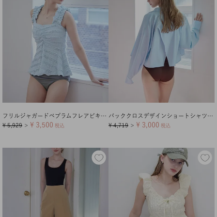
フリルジャガードペプラムフレアビキニ/水着
バッククロスデザインショートシャツ/ラッシュガード【メール便可／100】
¥
3,500
¥
3,000
¥
5,929
¥
4,719
＞
税込
＞
税込