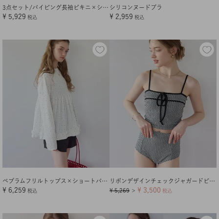
3点セット/パイピング長袖ビキニ×ショートパンツ/水着
シリコンヌードブラ
¥
5,929
¥
2,959
税込
税込
ペプラムフリルトップス×ショートパンツセット/ラッシュガード
リボンデザインチェックジャガードビキニ/水着【メール便可／100】
¥
6,259
¥
3,500
¥
5,269
税込
＞
税込