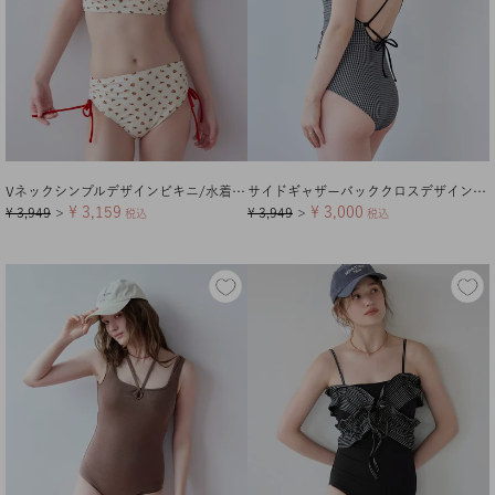
Vネックシンプルデザインビキニ/水着【メール便可／100】
サイドギャザーバッククロスデザインワンピース/水着【メール便可／100】
¥
3,159
¥
3,000
¥
3,949
¥
3,949
＞
税込
＞
税込