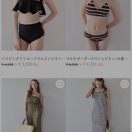
パイピングフリルハイウエストビキニ/水着【メール便可／100】
マルチボーダークロシェビキニ/水着【メール便可／100】
¥
3,000
¥
4,381
¥
4,939
¥
6,259
＞
税込
＞
税込