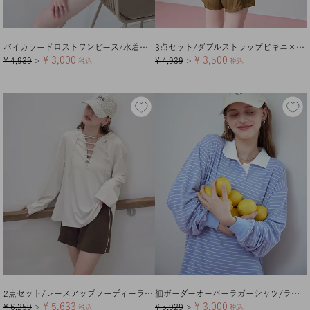
バイカラードロストワンピース/水着【メール便可／100】
3点セット/ダブルストラップビキニ×ショートパンツ/水着【メール便可／100】
¥
3,000
¥
3,500
¥
4,939
¥
4,939
＞
税込
＞
税込
2点セット/レースアップフーディーラッシュガード×ショートパンツ
細ボーダーオーバーラガーシャツ/ラッシュガード
¥
5,633
¥
3,000
¥
6,259
¥
5,929
＞
税込
＞
税込