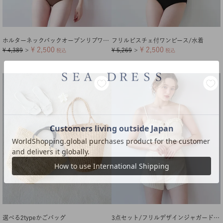
ホルターネックバックオープンリブワンピース/水着【メール便可／100】
フリルビスチェ付ワンピース/水着
¥
2,500
¥
2,500
¥
4,389
¥
5,269
＞
税込
＞
税込
選べる2typeかごバッグ
3点セット/フリルデザインジャガードビキニ×ショートパンツ/水着