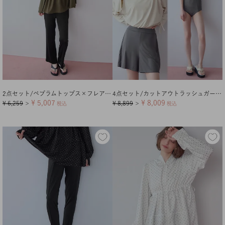
2点セット/ペプラムトップス×フレアレギンス/ラッシュガード
4点セット/カットアウトラッシュガード×ビキニ/水着
¥
5,007
¥
8,009
¥
6,259
¥
8,899
＞
税込
＞
税込