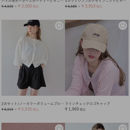
パイル地ボーダースポーティービキニ/水着
Vネックシンプルデザインニットビキニ/水着【メール便可／100】
¥
3,500
¥
3,953
¥
4,939
¥
6,589
＞
税込
＞
税込
2点セット/ノーカラーボリュームブルゾンラッシュガード×ショートパンツ
ラインチェックロゴキャップ
¥
5,535
¥
1,969
¥
6,919
＞
税込
税込