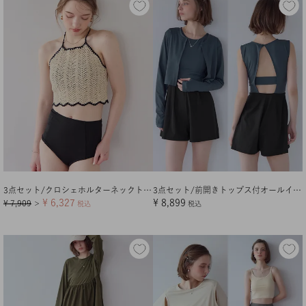
3点セット/クロシェホルターネックトップス×ビキニ/水着【メール便可／100】
3点セット/前開きトップス付オールインワン/ラッシュガード
¥
6,327
¥
8,899
¥
7,909
＞
税込
税込