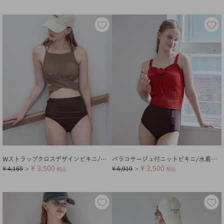
Wストラップクロスデザインビキニ/水着
バラコサージュ付ニットビキニ/水着【メール便可／100】
¥
3,500
¥
3,500
¥
4,169
¥
6,919
＞
税込
＞
税込