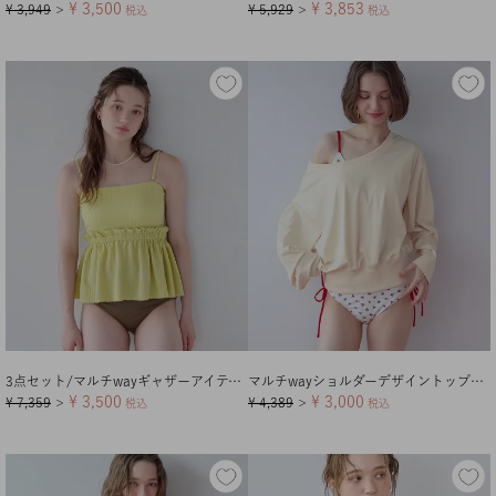
¥
3,500
¥
3,853
¥
3,949
¥
5,929
＞
税込
＞
税込
3点セット/マルチwayギャザーアイテム×ビキニ/水着
マルチwayショルダーデザイントップス/ラッシュガード
¥
3,500
¥
3,000
¥
7,359
¥
4,389
＞
税込
＞
税込