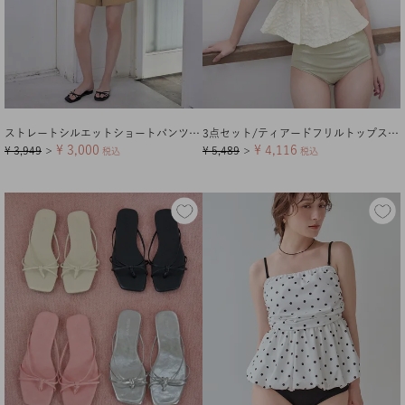
ストレートシルエットショートパンツ/水着
3点セット/ティアードフリルトップス付ビキニ/水着
¥
3,000
¥
4,116
¥
3,949
¥
5,489
＞
税込
＞
税込