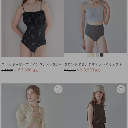
フリルギャザーデザインワンピース/水着
フロントボタンデザインハイウエストビキニ/水着【メール便可／100】
¥
3,500
¥
3,500
¥
4,939
¥
4,939
＞
税込
＞
税込