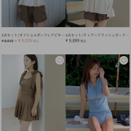
3点セット/オフショルダーフレアビキニ×ショートパンツ/水着
4点セット/ティアードラッシュガード×ビキニ/水着
¥
5,535
¥
9,889
¥
6,919
＞
税込
税込