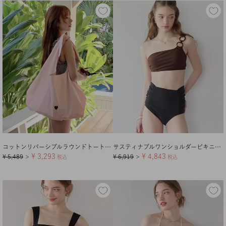
コットンリバーシブルラウンドトートバッグ/グッズ【メール便可／100】
サスティナブルワンショルダービキニ/水着
¥
3,293
¥
4,843
¥
5,489
¥
6,919
＞
税込
＞
税込