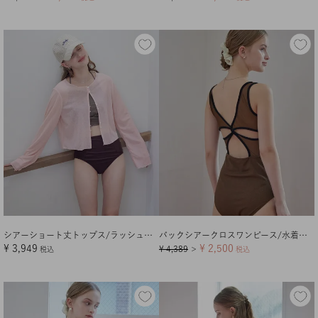
シアーショート丈トップス/ラッシュガード【メール便可／100】
バックシアークロスワンピース/水着【メール便可／100】
¥
3,949
¥
2,500
¥
4,389
税込
＞
税込