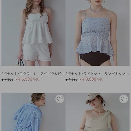
3点セット/フラワーレースペプラムビキニ×ショートパンツ/水着
3点セット/ライトシャーリングトップス付ビキニ/水着【メール便可／100】
¥
5,536
¥
3,000
¥
7,909
¥
4,939
＞
税込
＞
税込