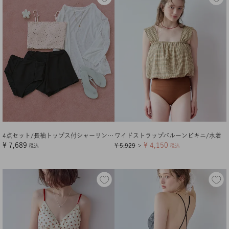
4点セット/長袖トップス付シャーリングビキニ×ショートパンツ/水着
ワイドストラップバルーンビキニ/水着
¥
7,689
¥
4,150
¥
5,929
税込
＞
税込