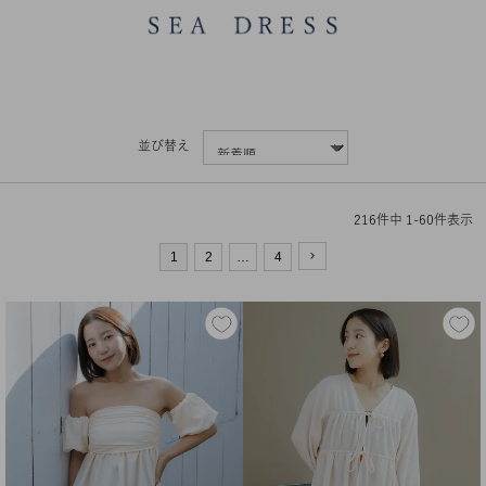
並び替え
216
件中
1
-
60
件表示
1
2
…
4