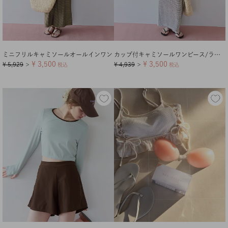
ミニフリルキャミソールオールインワン
カップ付キャミソールワンピース/ラッシュガード
¥
3,500
¥
3,500
¥
5,929
¥
4,939
＞
税込
＞
税込