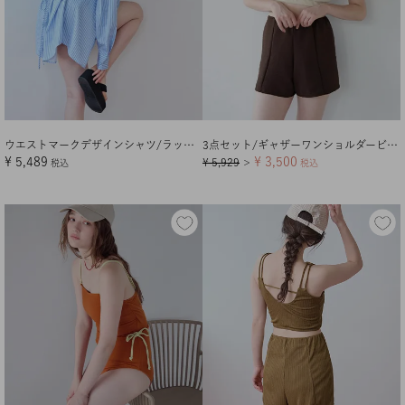
ウエストマークデザインシャツ/ラッシュガード【メール便可／100】
3点セット/ギャザーワンショルダービキニ×ショートパンツ/水着
¥
5,489
¥
3,500
¥
5,929
税込
＞
税込