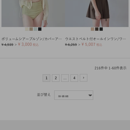
ボリュームシアーブルゾン/カバーアップ【メール便可／100】
ウエストベルト付オールインワン/ワンピース水着
¥
3,000
¥
5,007
¥
4,939
¥
6,259
＞
税込
＞
税込
216
件中
1
-
60
件表示
1
2
…
4
並び替え